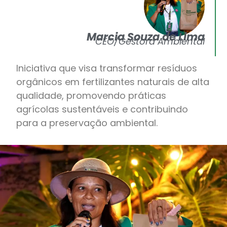
Marcia Souza de Lima
CEO/Gestora Ambiental
Iniciativa que visa transformar resíduos
orgânicos em fertilizantes naturais de alta
qualidade, promovendo práticas
agrícolas sustentáveis e contribuindo
para a preservação ambiental.