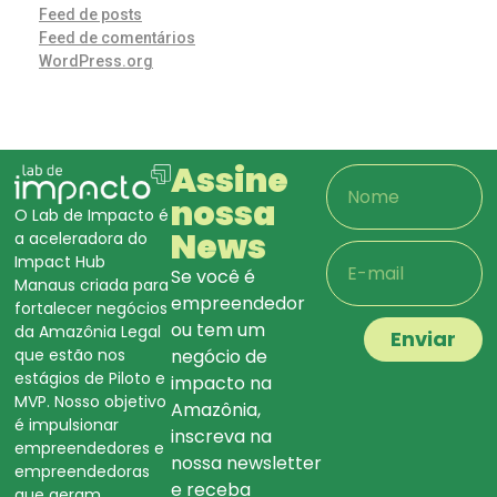
Feed de posts
Feed de comentários
WordPress.org
Assine
nossa
O Lab de Impacto é
News
a aceleradora do
Impact Hub
Se você é
Manaus criada para
empreendedor
fortalecer negócios
ou tem um
da Amazônia Legal
Enviar
que estão nos
negócio de
estágios de Piloto e
impacto na
MVP. Nosso objetivo
Amazônia,
é impulsionar
inscreva na
empreendedores e
nossa newsletter
empreendedoras
e receba
que geram