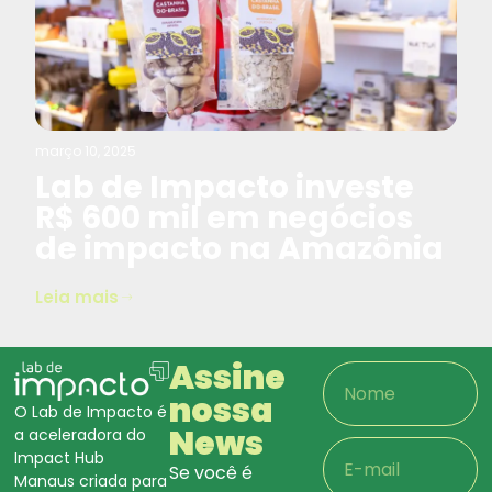
março 10, 2025
Lab de Impacto investe
R$ 600 mil em negócios
de impacto na Amazônia
Leia mais
Assine
nossa
O Lab de Impacto é
News
a aceleradora do
Impact Hub
Se você é
Manaus criada para