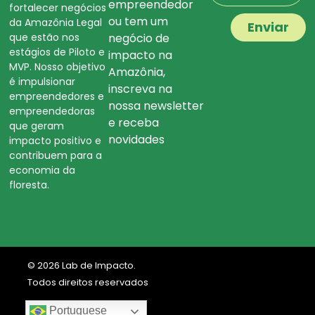
empreendedor
fortalecer negócios
ou tem um
da Amazônia Legal
Enviar
que estão nos
negócio de
estágios de Piloto e
impacto na
MVP. Nosso objetivo
Amazônia,
é impulsionar
inscreva na
empreendedores e
nossa newsletter
empreendedoras
e receba
que geram
novidades
impacto positivo e
contribuem para a
economia da
floresta.
© 2026 Lab de Impacto.
Todos direitos reservados
marinacastilho.com
Portuguese