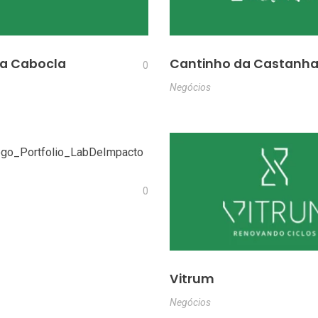
ra Cabocla
Cantinho da Castanh
0
Negócios
0
Vitrum
Negócios