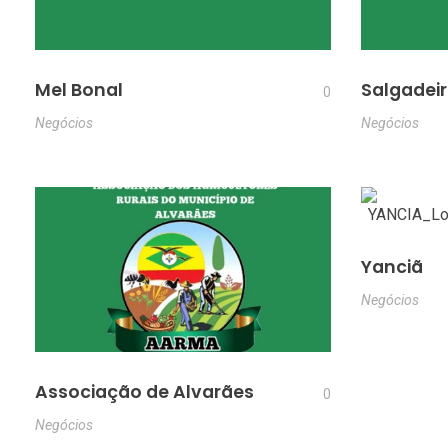
Mel Bonal
Salgadei
0
Negócios
Negócios
Yanciã
Negócios
Associação de Alvarães
0
Negócios