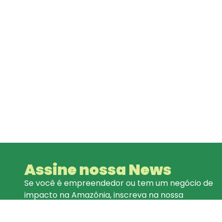
Assine nossa News
Se você é empreendedor ou tem um negócio de
impacto na Amazônia, inscreva na nossa
aus
newsletter e receba novidades
e