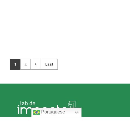
1
2
Last
Portuguese
O Lab de Impacto é a aceleradora do Impact Hub Man
criada para fortalecer negócios da Amazônia Legal qu