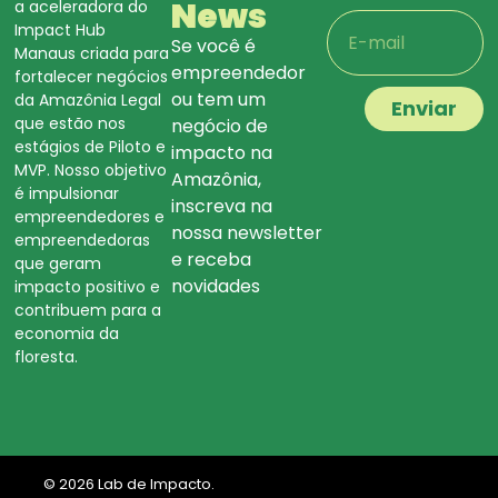
News
a aceleradora do
Impact Hub
Se você é
Manaus criada para
empreendedor
fortalecer negócios
ou tem um
da Amazônia Legal
Enviar
que estão nos
negócio de
estágios de Piloto e
impacto na
MVP. Nosso objetivo
Amazônia,
é impulsionar
inscreva na
empreendedores e
nossa newsletter
empreendedoras
e receba
que geram
novidades
impacto positivo e
contribuem para a
economia da
floresta.
© 2026 Lab de Impacto.