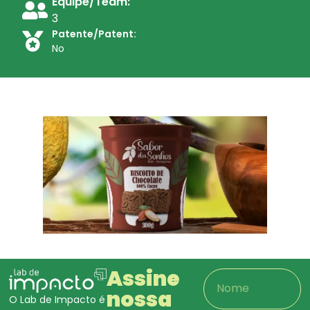
Equipe/Team:
3
Patente/Patent:
No
Assine
nossa
O Lab de Impacto é